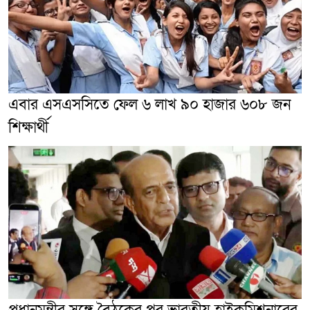
এবার এসএসসিতে ফেল ৬ লাখ ৯০ হাজার ৬০৮ জন
শিক্ষার্থী