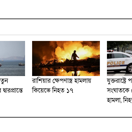
নতুন
রাশিয়ার ক্ষেপণাস্ত্র হামলায়
যুক্তরাষ্ট্র
ারপ্রান্তে
কিয়েভে নিহত ১৭
সংঘাতকে কে
হামলা, নি