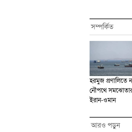
সম্পর্কিত
হরমুজ প্রণালিতে 
নৌপথে সমঝোতার দ্ব
ইরান-ওমান
আরও পড়ুন