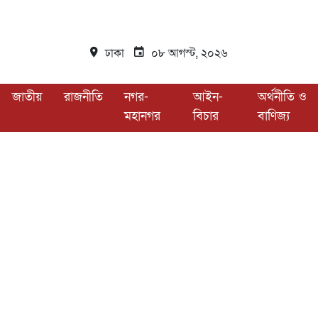
ঢাকা
০৮ আগস্ট, ২০২৬
জাতীয়
রাজনীতি
নগর-
আইন-
অর্থনীতি ও
মহানগর
বিচার
বাণিজ্য