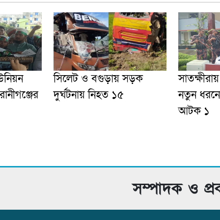
উনিয়ন
সিলেট ও বগুড়ায় সড়ক
সাতক্ষীরায
েরানীগঞ্জের
দুর্ঘটনায় নিহত ১৫
নতুন ধরনে
আটক ১
সম্পাদক ও প্