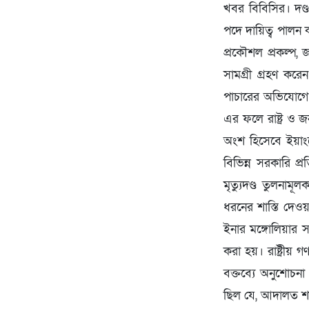
খবর বিবিসির। দণ্ডপ
পদে দায়িত্ব পালন
প্রকৌশল প্রকল্প, জ
সামগ্রী গ্রহণ করে
পাচারের অভিযোগেও
এর ফলে রাষ্ট্র ও জ
অংশ হিসেবে ইয়াংয
বিভিন্ন সরকারি প্
মৃত্যুদণ্ড তুলনাম
ধরনের শাস্তি দেও
ইনার মঙ্গোলিয়ার 
করা হয়। রাষ্ট্রী
বক্তব্যে অনুশোচন
ছিল যে, আদালত শা