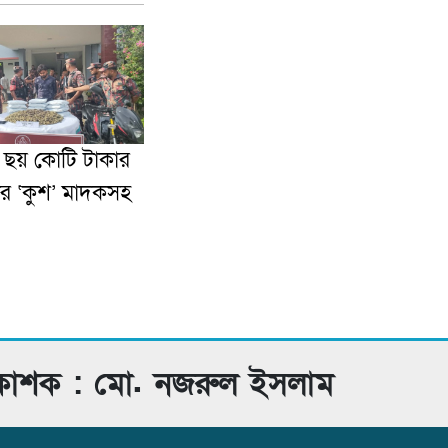
় ছয় কোটি টাকার
র ‘কুশ’ মাদকসহ
রকাশক : মো. নজরুল ইসলাম