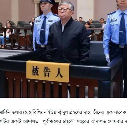
 মার্কিন ডলার (২.২ বিলিয়ন ইউয়ান) ঘুষ গ্রহণের দায়ে চীনের এক সাবেক
ছে দেশটির একটি আদালত। পূর্বাঞ্চলের চাংঝৌ শহরের আদালত সোমবার 