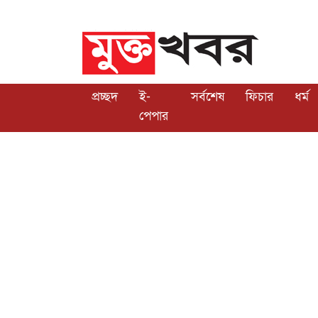
প্রচ্ছদ
ই-
সর্বশেষ
ফিচার
ধর্ম
পেপার