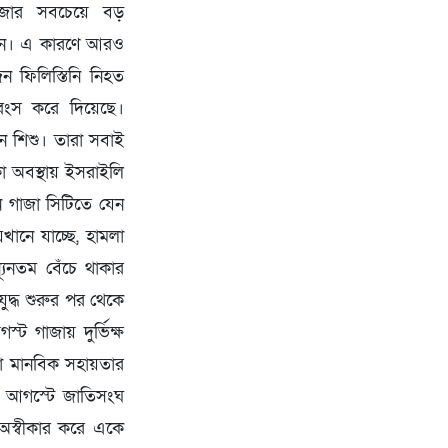
জার সবচেয়ে বড়
 করেন। এ কারণে আরও
 ফিলিস্তিনি নিহত
বংস করে দিয়েছে।
জন শিশু। তারা সবাই
া অবস্থায় ইসরাইলি
খন গাজা সিটিতে যেন
খানে যাচ্ছে, হামলা
যূনতম বেঁচে থাকার
দ্ধ শুরুর পর থেকে
ট গাজায় দুর্ভিক্ষ
করা মানবিক সহায়তার
াহু আগস্টে জাতিসংঘ
তা অস্বীকার করে একে