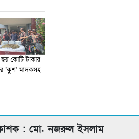
় ছয় কোটি টাকার
র ‘কুশ’ মাদকসহ
রকাশক : মো. নজরুল ইসলাম