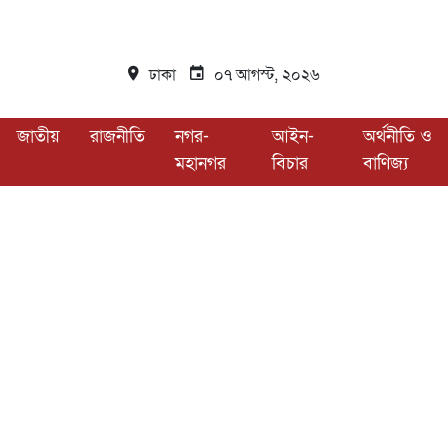
ঢাকা
০৭ আগস্ট, ২০২৬
জাতীয়
রাজনীতি
নগর-
আইন-
অর্থনীতি ও
মহানগর
বিচার
বাণিজ্য