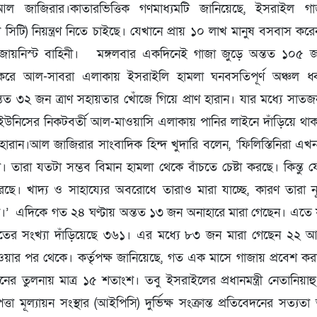
 জাজিরার।কাতারভিত্তিক গণমাধ্যমটি জানিয়েছে, ইসরাইল গা
জা সিটি) নিয়ন্ত্রণ নিতে চাইছে। যেখানে প্রায় ১০ লাখ মানুষ বসবাস
 জায়নিস্ট বাহিনী। মঙ্গলবার একদিনেই গাজা জুড়ে অন্তত ১০৫ জন
করে আল-সাবরা এলাকায় ইসরাইলি হামলা ঘনবসতিপূর্ণ অঞ্চল ধ্
তত ৩২ জন ত্রাণ সহায়তার খোঁজে গিয়ে প্রাণ হারান। যার মধ্যে সাত
ইউনিসের নিকটবর্তী আল-মাওয়াসি এলাকায় পানির লাইনে দাঁড়িয়ে থাক
াণ হারান।আল জাজিরার সাংবাদিক হিন্দ খুদারি বলেন, ‘ফিলিস্তিনিরা এ
ি। তারা যতটা সম্ভব বিমান হামলা থেকে বাঁচতে চেষ্টা করছে। কিন্তু যে
ে। খাদ্য ও সাহায্যের অবরোধে তারাও মারা যাচ্ছে, কারণ তারা ন্
।’ এদিকে গত ২৪ ঘণ্টায় অন্তত ১৩ জন অনাহারে মারা গেছেন। এতে যু
তের সংখ্যা দাঁড়িয়েছে ৩৬১। এর মধ্যে ৮৩ জন মারা গেছেন ২২ আগস্
 হওয়ার পর থেকে। কর্তৃপক্ষ জানিয়েছে, গত এক মাসে গাজায় প্রবেশ 
োজনের তুলনায় মাত্র ১৫ শতাংশ। তবু ইসরাইলের প্রধানমন্ত্রী নেতানিয়
পত্তা মূল্যায়ন সংস্থার (আইপিসি) দুর্ভিক্ষ সংক্রান্ত প্রতিবেদনের সত্য