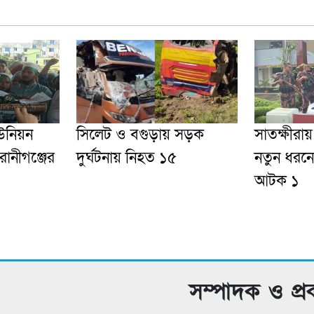
উনিয়ন
সিলেট ও বগুড়ায় সড়ক
সাতক্ষীরায
েরানীগঞ্জের
দুর্ঘটনায় নিহত ১৫
নতুন ধরনে
আটক ১
সম্পাদক ও প্