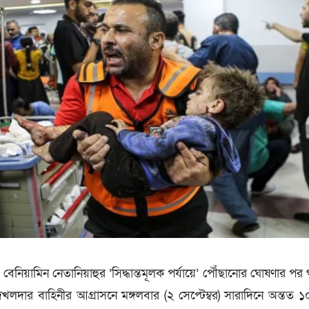
্রী বেনিয়ামিন নেতানিয়াহুর ‘সিদ্ধান্তমূলক পর্যায়ে’ পৌঁছানোর ঘোষণার
দার বাহিনীর আগ্রাসনে মঙ্গলবার (২ সেপ্টেম্বর) সারাদিনে অন্তত ১