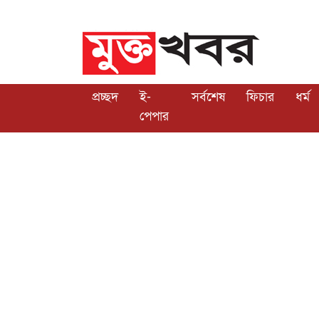
প্রচ্ছদ
ই-
সর্বশেষ
ফিচার
ধর্ম
পেপার