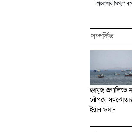
‘পুরোপুরি মিথ্যা’ 
সম্পর্কিত
হরমুজ প্রণালিতে 
নৌপথে সমঝোতার দ্ব
ইরান-ওমান