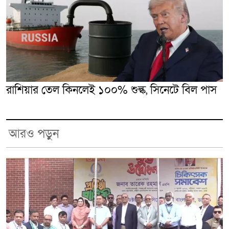
রাশিয়ার তেল কিনলেই ১০০% শুল্ক, সিনেটে বিল পাস
আরও পড়ুন