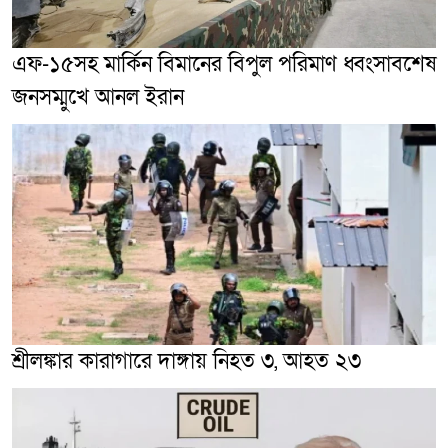
এফ-১৫সহ মার্কিন বিমানের বিপুল পরিমাণ ধ্বংসাবশেষ
জনসম্মুখে আনল ইরান
শ্রীলঙ্কার কারাগারে দাঙ্গায় নিহত ৩, আহত ২৩