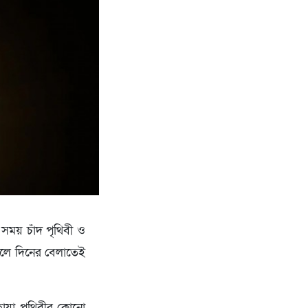
 সময় চাঁদ পৃথিবী ও
ঞ্চলে দিনের বেলাতেই
র ছায়া পৃথিবীর কোনো