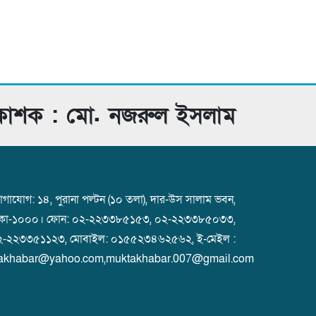
রকাশক : মো. নজরুল ইসলাম
গাযোগ: ১৪, পুরানা পল্টন (১০ তলা), দার-উস সালাম ভবন,
াকা-১০০০। ফোন: ০২-২২৩৩৮৫১৫৩, ০২-২২৩৩৮৫০৩৩,
২-২২৩৩৫১১২৩, মোবাইল: ০১৫৫২৩৪৬২৫৬২, ই-মেইল :
akhabar@yahoo.com,muktakhabar.007@gmail.com