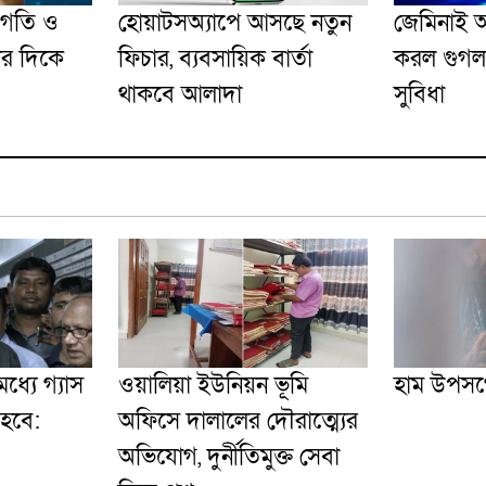
র গতি ও
হোয়াটসঅ্যাপে আসছে নতুন
জেমিনাই অ
ির দিকে
ফিচার, ব্যবসায়িক বার্তা
করল গুগল,
থাকবে আলাদা
সুবিধা
ধ্যে গ্যাস
ওয়ালিয়া ইউনিয়ন ভূমি
হাম উপসর্
 হবে:
অফিসে দালালের দৌরাত্ম্যের
অভিযোগ, দুর্নীতিমুক্ত সেবা