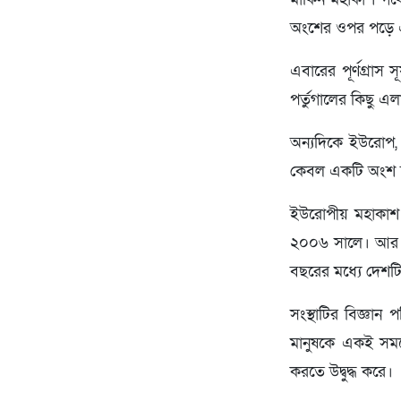
অংশের ওপর পড়ে এব
এবারের পূর্ণগ্রাস স
পর্তুগালের কিছু এ
অন্যদিকে ইউরোপ, আ
কেবল একটি অংশ চ
ইউরোপীয় মহাকাশ সং
২০০৬ সালে। আর স্প
বছরের মধ্যে দেশটি 
সংস্থাটির বিজ্ঞান 
মানুষকে একই সময়
করতে উদ্বুদ্ধ করে।