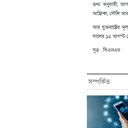
তথ্য অনুযায়ী, আগা
আফ্রিকা, সৌদি আর
আর যুক্তরাষ্ট্রের
সালের ১২ আগস্ট দেশট
সূত্র : সিএনএন
সম্পর্কিত