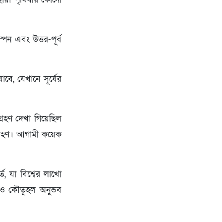
্পেন এবং উত্তর-পূর্ব
বে, যেখানে সূর্যের
গ্রহণ দেখা গিয়েছিল
যগ্রহণ। আগামী কয়েক
্ত, যা বিশ্বের লাখো
য় ও কৌতূহল অনুভব