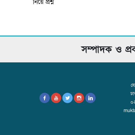
নিয়ে প্রশ্ন
সম্পাদক ও প্
যো
ঢ
০
mukt