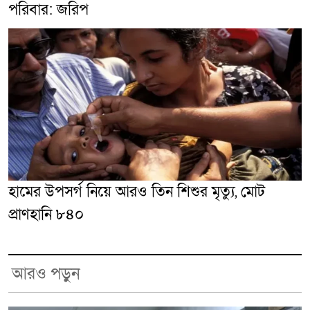
পরিবার: জরিপ
হামের উপসর্গ নিয়ে আরও তিন শিশুর মৃত্যু, মোট
প্রাণহানি ৮৪০
আরও পড়ুন