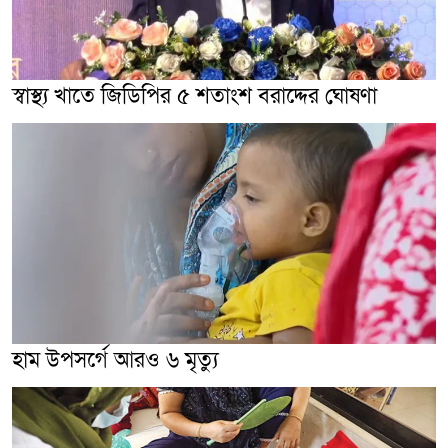
স্বাস্থ্য খাতে জিডিপির ৫ শতাংশ বরাদ্দের ঘোষণা
হাম উপসর্গে আরও ৬ মৃত্যু