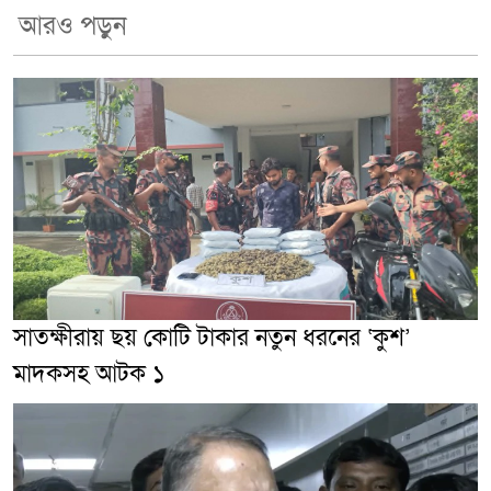
আরও পড়ুন
সাতক্ষীরায় ছয় কোটি টাকার নতুন ধরনের ‘কুশ’
মাদকসহ আটক ১