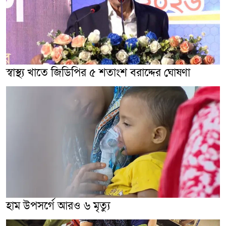
স্বাস্থ্য খাতে জিডিপির ৫ শতাংশ বরাদ্দের ঘোষণা
হাম উপসর্গে আরও ৬ মৃত্যু