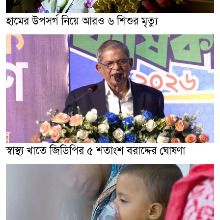
হামের উপসর্গ নিয়ে আরও ৬ শিশুর মৃত্যু
স্বাস্থ্য খাতে জিডিপির ৫ শতাংশ বরাদ্দের ঘোষণা