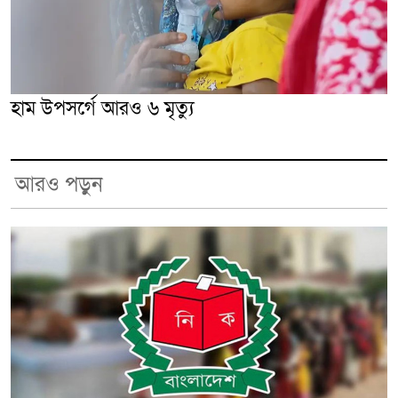
হাম উপসর্গে আরও ৬ মৃত্যু
আরও পড়ুন