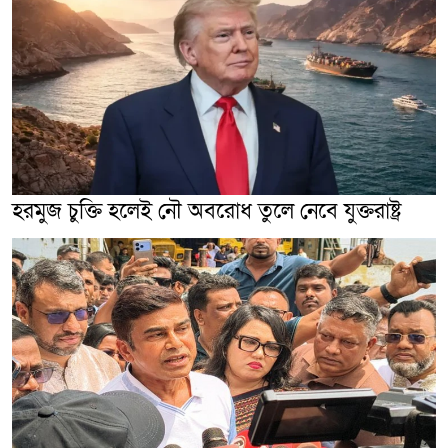
হরমুজ চুক্তি হলেই নৌ অবরোধ তুলে নেবে যুক্তরাষ্ট্র