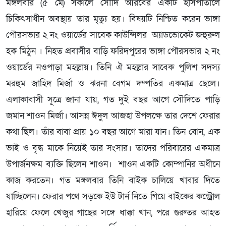
মঙ্গলবার (৫ মে) সকালে সৌদি আরবের একটি হাসপাতালে
চিকিৎসাধীন অবস্থায় তার মৃত্যু হয়। বিষয়টি নিশ্চিত করেন ভাঙ্গা
পৌরসভার ২ নং ওয়ার্ডের সাবেক কাউন্সিলর অ্যাডভোকেট জহুরুল
হক মিঠুন । নিহত প্রবাসীর বাড়ি ফরিদপুরের ভাঙ্গা পৌরসভার ২ নং
ওয়ার্ডের নওপাড়া মহল্লায়। তিনি ঐ মহল্লার সাবেক পুলিশ সদস্য
মরহুম জাহিদ মির্জা ও ঝরনা বেগম দম্পতির একমাত্র ছেলে।
এলাকাবাসী সূত্রে জানা যায়, গত দুই বছর আগে সৌদিতে পাড়ি
জমান শাওন মির্জা। আসন্ন ঈদুল আজহা উপলক্ষে তার দেশে ফেরার
কথা ছিল। তাঁর বাবা প্রায় ১০ বছর আগে মারা যান। তিন বোন, এক
ভাই ও বৃদ্ধ মাকে নিয়েই তার সংসার। তাদের পরিবারের একমাত্র
উপার্জনক্ষম ব্যক্তি ছিলেন শাওন। শাওন একটি কোম্পানির অধীনে
কাজ করতেন। গত মঙ্গলবার তিনি বাইক চালিয়ে খাবার দিতে
যাচ্ছিলেন। ফেরার পথে সড়কে ইউ টার্ন নিতে গিয়ে বাইকের কন্ট্রোল
হারিয়ে ফেলে খেজুর গাছের সঙ্গে ধাক্কা খান, পরে গুরুতর আহত