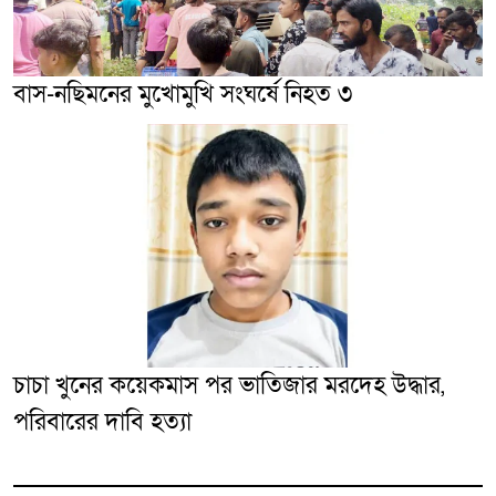
বাস-নছিমনের মুখোমুখি সংঘর্ষে নিহত ৩
চাচা খুনের কয়েকমাস পর ভাতিজার মরদেহ উদ্ধার,
পরিবারের দাবি হত্যা