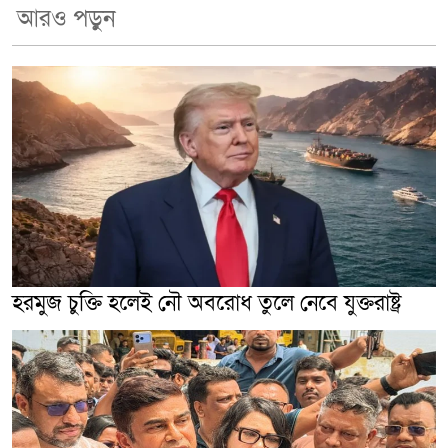
আরও পড়ুন
হরমুজ চুক্তি হলেই নৌ অবরোধ তুলে নেবে যুক্তরাষ্ট্র