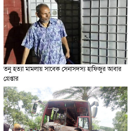
তনু হত্যা মামলায় সাবেক সেনাসদস্য হাফিজুর আবার
গ্রেপ্তা‌র