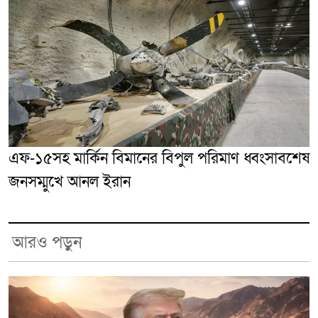
এফ-১৫সহ মার্কিন বিমানের বিপুল পরিমাণ ধ্বংসাবশেষ
জনসম্মুখে আনল ইরান
আরও পড়ুন