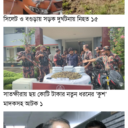
সিলেট ও বগুড়ায় সড়ক দুর্ঘটনায় নিহত ১৫
সাতক্ষীরায় ছয় কোটি টাকার নতুন ধরনের ‘কুশ’
মাদকসহ আটক ১