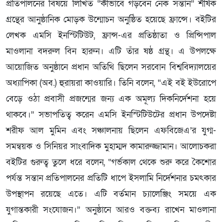
প্রতিপালনের বিষয়ে লিখিত “কীভাবে গড়বেন নেক সন্তান” শীর্ষক
গ্রন্থের আনুষ্ঠানিক মোড়ক উন্মোচন অনুষ্ঠিত হয়েছে ফ্রান্সে। বইটির
লেখক এমসি ইনস্টিটিউট, ফ্রান্স-এর প্রতিষ্ঠাতা ও প্রিন্সিপাল
মাওলানা বদরুল বিন হারুন। এটি তাঁর ষষ্ঠ গ্রন্থ। এ উপলক্ষে
আয়োজিত অনুষ্ঠানে প্রধান অতিথি ছিলেন সরবোন বিশ্ববিদ্যালয়ের
অধ্যাপিকা (অব.) হুরায়রা কাওয়ারি। তিনি বলেন, “এই বই ইউরোপে
বেড়ে ওঠা প্রবাসী প্রজন্মের জন্য এক অমূল্য দিকনির্দেশনা হয়ে
থাকবে।” সভাপতিত্ব করেন এমসি ইনস্টিটিউটের প্রধান উপদেষ্টা
শরীফ আল মুমিন এবং সঞ্চালনায় ছিলেন এফবিজেএ’র যুগ্ম-
সমন্বয়ক ও সিনিয়র সাংবাদিক মুহাম্মদ কামারুজ্জামান। আলোচকরা
বইটির গুরুত্ব তুলে ধরে বলেন, “গর্ভকাল থেকে শুরু করে কৈশোর
পর্যন্ত সন্তান প্রতিপালনের প্রতিটি ধাপে ইসলামি নির্দেশনার চমৎকার
উপস্থাপন রয়েছে এতে। এটি বর্তমান চ্যালেঞ্জিং সময়ে এক
যুগান্তকারী সংযোজন।” অনুষ্ঠানে আরও বক্তব্য রাখেন মাওলানা