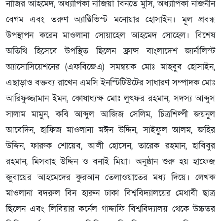
নাজির আহমেদ, অধ্যাপিকা নাজিয়া বিনতে মুসি, অধ্যাপিকা নাজনীন
বেগম এবং তরুণ অ্যাক্টিভিস্ট মনোয়ার হোসাইন। মূল প্রবন্ধ
উপস্থাপন করেন মাওলানা সোয়াহেল আহমেদ সোহেল। বিশেষ
অতিথি হিসেবে উপস্থিত ছিলেন ফ্রান্স বাংলাদেশ জার্নালিস্ট
অ্যাসোসিয়েশনের (এফবিজেএ) সমন্বয়ক মোঃ মাহবুব হোসাইন,
এছাড়াও বক্তব্য রাখেন এমসি ইনস্টিটিউটের সাধারণ সম্পাদক মোঃ
আরিফুজ্জামান ইমন, কোষাধ্যক্ষ মোঃ লুৎফর রহমান, সদস্য আব্দুস
সালাম মামুন, কবি আব্দুল আজিজ সেলিম, চিত্রশিল্পী জয়নুল
আবেদিন, হাফিজ মাওলানা মঈন উদ্দিন, সাইফুল আলম, জহির
উদ্দিন, ফারুক শোয়েব, আলী হোসেন, তারেক রহমান, হাবিবুর
রহমান, মিসবাহ উদ্দিন ও বনাই মিয়া। অনুষ্ঠান শুরু হয় হাফেজ
জুবায়ের আহমেদের কুরআন তেলাওয়াতের মধ্য দিয়ে। লেখক
মাওলানা বদরুল বিন হারুন ঢাকা বিশ্ববিদ্যালয়ের মেধাবী ছাত্র
ছিলেন এবং লিবিয়ার কর্নেল গাদ্দাফি বিশ্ববিদ্যালয় থেকে উচ্চতর