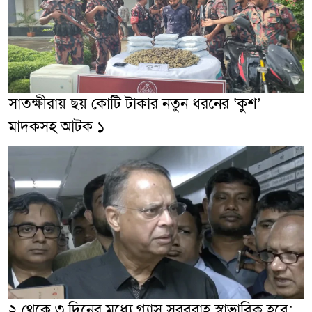
সাতক্ষীরায় ছয় কোটি টাকার নতুন ধরনের ‘কুশ’
মাদকসহ আটক ১
২ থেকে ৩ দিনের মধ্যে গ্যাস সরবরাহ স্বাভাবিক হবে: