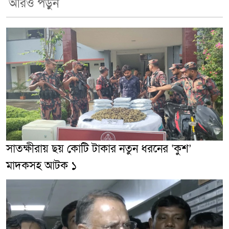
আরও পড়ুন
সাতক্ষীরায় ছয় কোটি টাকার নতুন ধরনের ‘কুশ’
মাদকসহ আটক ১