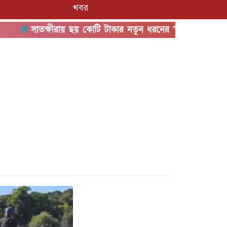
খবর
সাতক্ষীরায় ছয় কোটি টাকার নতুন ধরনের ‘কুশ’ মাদকসহ আটক ১