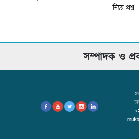
নিয়ে প্রশ্ন
সম্পাদক ও প্
যো
ঢ
০
mukt