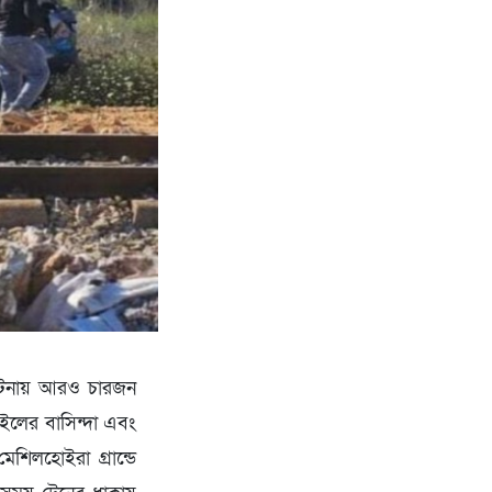
 এ ঘটনায় আরও চারজন
াইলের বাসিন্দা এবং
েশিলহোইরা গ্রান্ডে