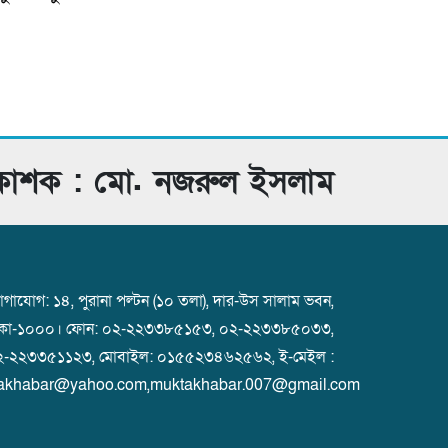
রকাশক : মো. নজরুল ইসলাম
গাযোগ: ১৪, পুরানা পল্টন (১০ তলা), দার-উস সালাম ভবন,
াকা-১০০০। ফোন: ০২-২২৩৩৮৫১৫৩, ০২-২২৩৩৮৫০৩৩,
২-২২৩৩৫১১২৩, মোবাইল: ০১৫৫২৩৪৬২৫৬২, ই-মেইল :
akhabar@yahoo.com,muktakhabar.007@gmail.com