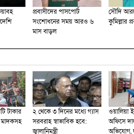
ভয়াবহ
প্রবাসীদের পাসপোর্ট
সৌদি আরব
াদেশি
সংশোধনের সময় আরও ৬
কুমিল্লার 
মাস বাড়ল
োটি টাকার
২ থেকে ৩ দিনের মধ্যে গ্যাস
ওয়ালিয়া 
’ মাদকসহ
সরবরাহ স্বাভাবিক হবে:
অফিসে দাল
জ্বালানিমন্ত্রী
অভিযোগ, দু