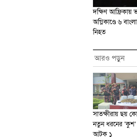
দক্ষিণ আফ্রিকায় 
অগ্নিকাণ্ডে ৬ বাংল
নিহত
আরও পড়ুন
সাতক্ষীরায় ছয় ক
নতুন ধরনের ‘কুশ
আটক ১