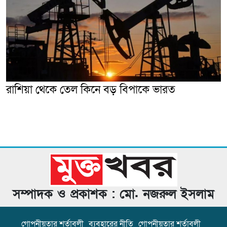
রাশিয়া থেকে তেল কিনে বড় বিপাকে ভারত
সম্পাদক ও প্রকাশক : মো. নজরুল ইসলাম
গোপনীয়তার শর্তাবলী
ব্যবহারের নীতি
গোপনীয়তার শর্তাবলী