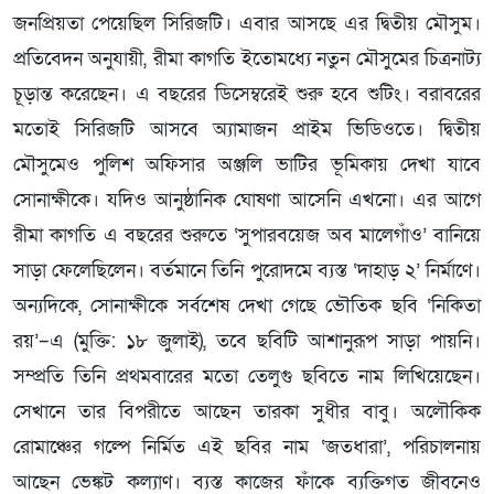
জনপ্রিয়তা পেয়েছিল সিরিজটি। এবার আসছে এর দ্বিতীয় মৌসুম।
প্রতিবেদন অনুযায়ী, রীমা কাগতি ইতোমধ্যে নতুন মৌসুমের চিত্রনাট্য
চূড়ান্ত করেছেন। এ বছরের ডিসেম্বরেই শুরু হবে শুটিং। বরাবরের
মতোই সিরিজটি আসবে অ্যামাজন প্রাইম ভিডিওতে। দ্বিতীয়
মৌসুমেও পুলিশ অফিসার অঞ্জলি ভাটির ভূমিকায় দেখা যাবে
সোনাক্ষীকে। যদিও আনুষ্ঠানিক ঘোষণা আসেনি এখনো। এর আগে
রীমা কাগতি এ বছরের শুরুতে ‘সুপারবয়েজ অব মালেগাঁও’ বানিয়ে
সাড়া ফেলেছিলেন। বর্তমানে তিনি পুরোদমে ব্যস্ত ‘দাহাড় ২’ নির্মাণে।
অন্যদিকে, সোনাক্ষীকে সর্বশেষ দেখা গেছে ভৌতিক ছবি ‘নিকিতা
রয়’–এ (মুক্তি: ১৮ জুলাই), তবে ছবিটি আশানুরূপ সাড়া পায়নি।
সম্প্রতি তিনি প্রথমবারের মতো তেলুগু ছবিতে নাম লিখিয়েছেন।
সেখানে তার বিপরীতে আছেন তারকা সুধীর বাবু। অলৌকিক
রোমাঞ্চের গল্পে নির্মিত এই ছবির নাম ‘জতধারা’, পরিচালনায়
আছেন ভেঙ্কট কল্যাণ। ব্যস্ত কাজের ফাঁকে ব্যক্তিগত জীবনেও