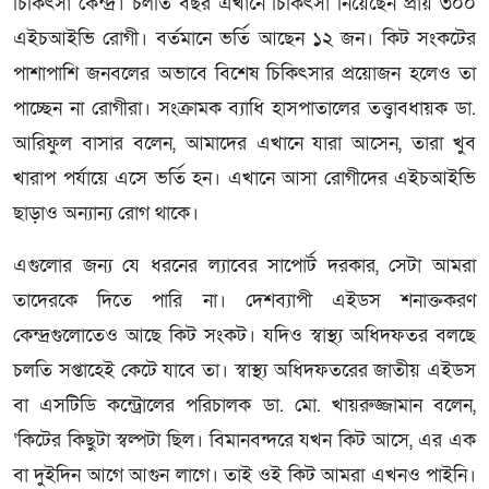
চিকিৎসা কেন্দ্র। চলতি বছর এখানে চিকিৎসা নিয়েছেন প্রায় ৩০০
এইচআইভি রোগী। বর্তমানে ভর্তি আছেন ১২ জন। কিট সংকটের
পাশাপাশি জনবলের অভাবে বিশেষ চিকিৎসার প্রয়োজন হলেও তা
পাচ্ছেন না রোগীরা। সংক্রামক ব্যাধি হাসপাতালের তত্ত্বাবধায়ক ডা.
আরিফুল বাসার বলেন, আমাদের এখানে যারা আসেন, তারা খুব
খারাপ পর্যায়ে এসে ভর্তি হন। এখানে আসা রোগীদের এইচআইভি
ছাড়াও অন্যান্য রোগ থাকে।
এগুলোর জন্য যে ধরনের ল্যাবের সাপোর্ট দরকার, সেটা আমরা
তাদেরকে দিতে পারি না। দেশব্যাপী এইডস শনাক্তকরণ
কেন্দ্রগুলোতেও আছে কিট সংকট। যদিও স্বাস্থ্য অধিদফতর বলছে
চলতি সপ্তাহেই কেটে যাবে তা। স্বাস্থ্য অধিদফতরের জাতীয় এইডস
বা এসটিডি কন্ট্রোলের পরিচালক ডা. মো. খায়রুজ্জামান বলেন,
‘কিটের কিছুটা স্বল্পটা ছিল। বিমানবন্দরে যখন কিট আসে, এর এক
বা দুইদিন আগে আগুন লাগে। তাই ওই কিট আমরা এখনও পাইনি।