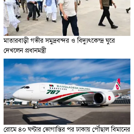
মাতারবাড়ী গভীর সমুদ্রবন্দর ও বিদ্যুৎকেন্দ্র ঘুরে
দেখলেন প্রধানমন্ত্রী
রোমে ৪০ ঘণ্টার ভোগান্তির পর ঢাকায় পৌঁছাল বিমানের