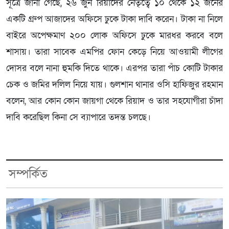
সূত্রে জানা গেছে, ২৬ জুন রিয়াদের নেতৃত্বে ১০ থেকে ১২ জনের
একটি গ্রুপ আজাদের অফিসে ঢুকে টাকা দাবি করেন। টাকা না নিলে
বাইরে অপেক্ষমাণ ২০০ লোক অফিসে ঢুকে মারধর করবে বলে
শাসায়। তারা সাবেক এমপির ফোন কেড়ে নিয়ে আওয়ামী লীগের
দোসর বলে নানা হুমকি দিতে থাকে। এরপর তারা পাঁচ কোটি টাকার
চেক ও জমির দলিল নিয়ে যায়। গুলশান থানার ওসি হাফিজুর রহমান
বলেন, আর কোন কোন জায়গা থেকে রিয়াদ ও তার সহযোগীরা চাঁদা
দাবি করেছিল কিনা সে ব্যাপারে তদন্ত চলছে।
সম্পর্কিত