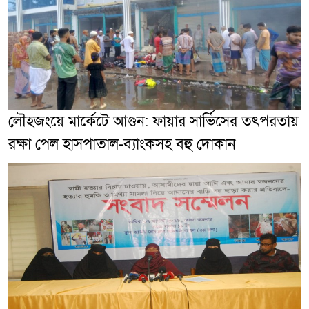
লৌহজংয়ে মার্কেটে আগুন: ফায়ার সার্ভিসের তৎপরতায়
রক্ষা পেল হাসপাতাল-ব্যাংকসহ বহু দোকান