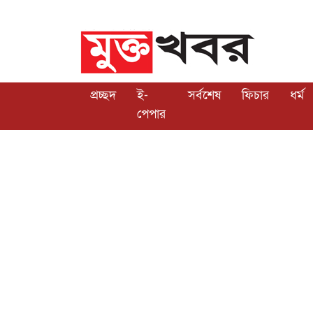
প্রচ্ছদ
ই-
সর্বশেষ
ফিচার
ধর্ম
পেপার