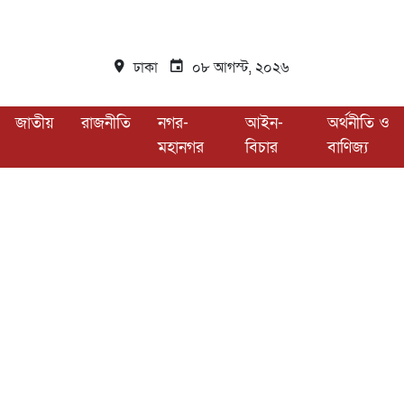
ঢাকা
০৮ আগস্ট, ২০২৬
জাতীয়
রাজনীতি
নগর-
আইন-
অর্থনীতি ও
মহানগর
বিচার
বাণিজ্য