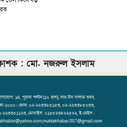
কে তেল কিনে বড়
ারত
রকাশক : মো. নজরুল ইসলাম
গাযোগ: ১৪, পুরানা পল্টন (১০ তলা), দার-উস সালাম ভবন,
াকা-১০০০। ফোন: ০২-২২৩৩৮৫১৫৩, ০২-২২৩৩৮৫০৩৩,
২-২২৩৩৫১১২৩, মোবাইল: ০১৫৫২৩৪৬২৫৬২, ই-মেইল :
akhabar@yahoo.com,muktakhabar.007@gmail.com