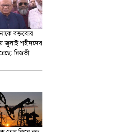
নাকে বক্তব্যের
য়ে জুলাই শহীদদের
রেছে: রিজভী