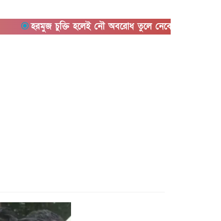
হরমুজ চুক্তি হলেই নৌ অবরোধ তুলে নেবে যুক্তরাষ্ট্র
কিছুদিনে