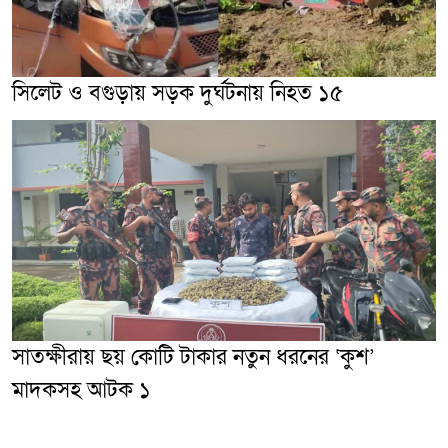
সিলেট ও বগুড়ায় সড়ক দুর্ঘটনায় নিহত ১৫
সাতক্ষীরায় ছয় কোটি টাকার নতুন ধরনের ‘কুশ’
মাদকসহ আটক ১