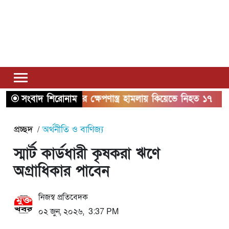
সংবাদ শিরোনাম
রাশিয়ার ক্ষেপণাস্ত্র হামলায় কিয়েভে নিহত ১৭
যুক্ত
প্রচ্ছদ
অর্থনীতি ও বাণিজ্য
স্মার্ট কার্ডধারী কৃষকরা ঋণে
অগ্রাধিকার পাবেন
নিজস্ব প্রতিবেদক
০২ জুন, ২০২৬, 3:37 PM