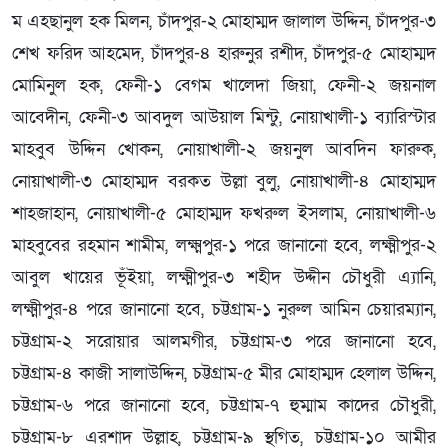
ম এহছানুল হক মিলন, চাঁদপুর-২ মোহাম্মদ জালাল উদ্দিন, চাঁদপুর-৩
শেখ ফরিদ আহমেদ, চাঁদপুর-৪ হারুনুর রশীদ, চাঁদপুর-৫ মোহাম্মদ
মোমিনুল হক, ফেনী-১ বেগম খালেদা জিয়া, ফেনী-২ জয়নাল
আবেদীন, ফেনী-৩ আবদুল আউয়াল মিন্টু, নোয়াখালী-১ ব্যারিস্টার
মাহবুব উদ্দিন খোকন, নোয়াখালী-২ জয়নুল আবদিন ফারুক,
নোয়াখালী-৩ মোহাম্মদ বরকত উল্লা বুলু, নোয়াখালী-৪ মোহাম্মদ
শাহজাহান, নোয়াখালী-৫ মোহাম্মদ ফখরুল ইসলাম, নোয়াখালী-৬
মাহবুবের রহমান শামীম, লক্ষ্মপুর-১ পরে জানানো হবে, লক্ষ্মীপুর-২
আবুল খায়ের ভূঁইয়া, লক্ষ্মীপুর-৩ শহীদ উদ্দীন চৌধুরী এ্যানি,
লক্ষ্মীপুর-৪ পরে জানানো হবে, চট্টগ্রাম-১ নুরুল আমিন চেয়ারম্যান,
চট্টগ্রাম-২ সরোয়ার আলমগীর, চট্টগ্রাম-৩ পরে জানানো হবে,
চট্টগ্রাম-৪ কাজী সালাউদ্দিন, চট্টগ্রাম-৫ মীর মোহাম্মদ হেলাল উদ্দিন,
চট্টগ্রাম-৬ পরে জানানো হবে, চট্টগ্রাম-৭ হুম্মাম কাদের চৌধুরী,
চট্টগ্রাম-৮ এরশাদ উল্লাহ, চট্টগ্রাম-৯ স্থগিত, চট্টগ্রাম-১০ আমীর