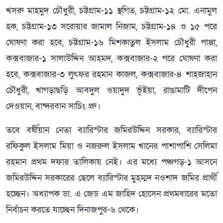
খসরু মাহমুদ চৌধুরী, চট্টগ্রাম-১১ স্থগিত, চট্টগ্রাম-১২ মো. এনামুল
হক, চট্টগ্রাম-১৩ সরোয়ার জামাল নিজাম, চট্টগ্রাম-১৪ ও ১৫ পরে
ঘোষণা করা হবে, চট্টগ্রাম-১৬ মিশকাতুল ইসলাম চৌধুরী পাপ্পা,
কক্সবাজার-১ সালাউদ্দিন আহমদ, কক্সবাজার-২ পরে ঘোষণা করা
হবে, কক্সবাজার-৩ লুৎফর রহমান কাজল, কক্সবাজার-৪ শাহজাহান
চৌধুরী, খাগড়াছড়ি আবদুল ওয়াদুদ ভূঁইয়া, রাঙামাটি দীপেন
দেওয়ান, বান্দরবান সাচিং প্রু।
তবে বর্ষীয়ান নেতা ব্যারিস্টার জমিরউদ্দিন সরকার, ব্যারিস্টার
রফিকুল ইসলাম মিয়া ও নজরুল ইসলাম খানের পাশাপাশি সেলিমা
রহমান প্রথম দফার তালিকায় নেই। এর মধ্যে পঞ্চগড়-১ আসনে
জমিরউদ্দিন সরকারের ছেলে ব্যারিস্টার মুহম্মদ নওশাদ জমির প্রার্থী
হচ্ছেন। অধ্যাপক ডা. এ জেড এম জাহিদ হোসেন প্রথমবারের মতো
নির্বাচন করতে যাচ্ছেন দিনাজপুর-৬ থেকে।