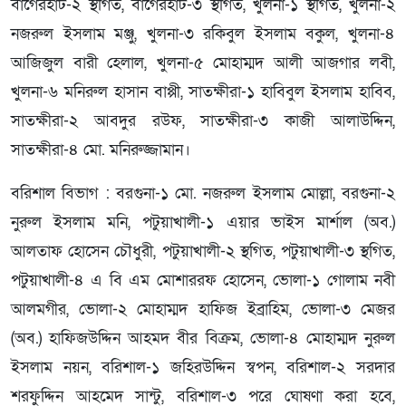
বাগেরহাট-২ স্থগিত, বাগেরহাট-৩ স্থগিত, খুলনা-১ স্থগিত, খুলনা-২
নজরুল ইসলাম মঞ্জু, খুলনা-৩ রকিবুল ইসলাম বকুল, খুলনা-৪
আজিজুল বারী হেলাল, খুলনা-৫ মোহাম্মদ আলী আজগার লবী,
খুলনা-৬ মনিরুল হাসান বাপ্পী, সাতক্ষীরা-১ হাবিবুল ইসলাম হাবিব,
সাতক্ষীরা-২ আবদুর রউফ, সাতক্ষীরা-৩ কাজী আলাউদ্দিন,
সাতক্ষীরা-৪ মো. মনিরুজ্জামান।
বরিশাল বিভাগ : বরগুনা-১ মো. নজরুল ইসলাম মোল্লা, বরগুনা-২
নুরুল ইসলাম মনি, পটুয়াখালী-১ এয়ার ভাইস মার্শাল (অব.)
আলতাফ হোসেন চৌধুরী, পটুয়াখালী-২ স্থগিত, পটুয়াখালী-৩ স্থগিত,
পটুয়াখালী-৪ এ বি এম মোশাররফ হোসেন, ভোলা-১ গোলাম নবী
আলমগীর, ভোলা-২ মোহাম্মদ হাফিজ ইব্রাহিম, ভোলা-৩ মেজর
(অব.) হাফিজউদ্দিন আহমদ বীর বিক্রম, ভোলা-৪ মোহাম্মদ নুরুল
ইসলাম নয়ন, বরিশাল-১ জহিরউদ্দিন স্বপন, বরিশাল-২ সরদার
শরফুদ্দিন আহমেদ সান্টু, বরিশাল-৩ পরে ঘোষণা করা হবে,