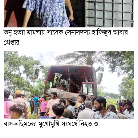
তনু হত্যা মামলায় সাবেক সেনাসদস্য হাফিজুর আবার
গ্রেপ্তা‌র
বাস-নছিমনের মুখোমুখি সংঘর্ষে নিহত ৩