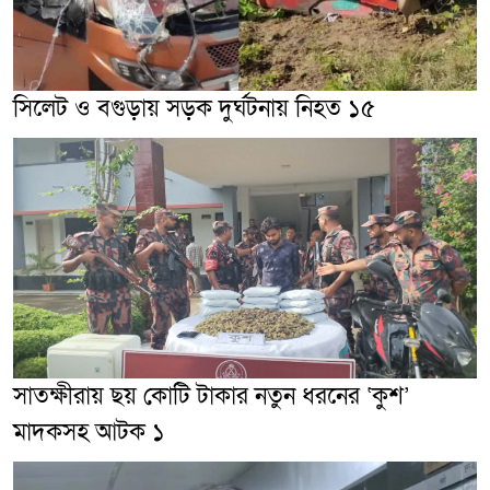
সিলেট ও বগুড়ায় সড়ক দুর্ঘটনায় নিহত ১৫
সাতক্ষীরায় ছয় কোটি টাকার নতুন ধরনের ‘কুশ’
মাদকসহ আটক ১