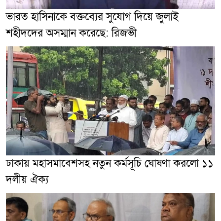
ভারত হাসিনাকে বক্তব্যের সুযোগ দিয়ে জুলাই
শহীদদের অসম্মান করেছে: রিজভী
ঢাকায় মহাসমাবেশসহ নতুন কর্মসূচি ঘোষণা করলো ১১
দলীয় ঐক্য