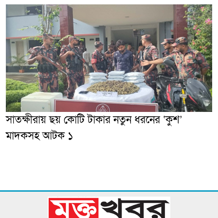
সাতক্ষীরায় ছয় কোটি টাকার নতুন ধরনের ‘কুশ’
মাদকসহ আটক ১