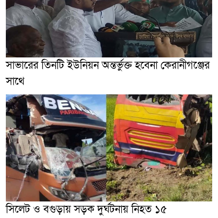
সাভারের তিনটি ইউনিয়ন অন্তর্ভুক্ত হবেনা কেরানীগঞ্জের
সাথে
সিলেট ও বগুড়ায় সড়ক দুর্ঘটনায় নিহত ১৫