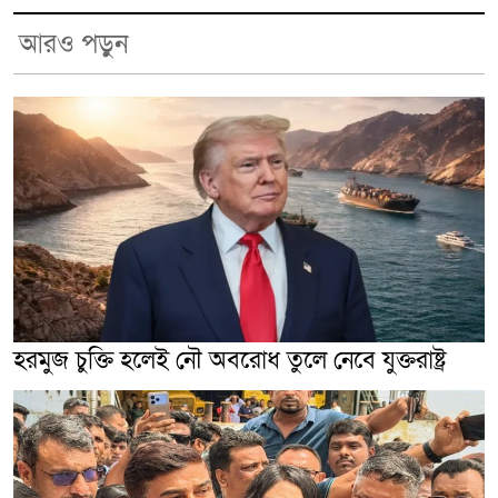
আরও পড়ুন
হরমুজ চুক্তি হলেই নৌ অবরোধ তুলে নেবে যুক্তরাষ্ট্র