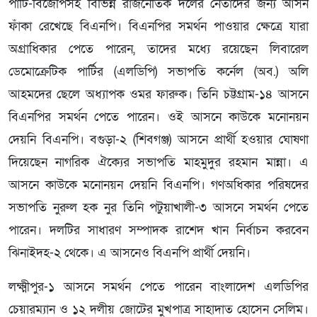
পার্টি-বিজেপিসহ বিভিন্ন রাজনৈতিক দলের নেতাদের জন্য আসন
ফাঁকা রেখেছে বিএনপি। বিএনপির সমর্থন পাওয়ার ক্ষেত্রে যারা
অগ্রাধিকার পেতে পারেন, তাদের মধ্যে রয়েছেন লিবারেল
ডেমোক্রেটিক পার্টির (এলডিপি) সভাপতি কর্নেল (অব.) অলি
আহমদের ছেলে অধ্যাপক ওমর ফারুক। তিনি চট্টগ্রাম-১৪ আসনে
বিএনপির সমর্থন পেতে পারেন। ওই আসনে কাউকে মনোনয়ন
দেয়নি বিএনপি। বগুড়া-২ (শিবগঞ্জ) আসনে প্রার্থী হওয়ার ঘোষণা
দিয়েছেন নাগরিক ঐক্যের সভাপতি মাহমুদুর রহমান মান্না। এ
আসনে কাউকে মনোনয়ন দেয়নি বিএনপি। গণঅধিকার পরিষদের
সভাপতি নুরুল হক নুর তিনি পটুয়াখালী-৩ আসনে সমর্থন পেতে
পারেন। দলটির সাধারণ সম্পাদক রাশেদ খান নির্বাচন করবেন
ঝিনাইদহ-২ থেকে। এ আসনেও বিএনপি প্রার্থী দেয়নি।
লক্ষ্মীপুর-১ আসনে সমর্থন পেতে পারেন বাংলাদেশ এলডিপির
চেয়ারম্যান ও ১২ দলীয় জোটের মুখপাত্র সাহাদাত হোসেন সেলিম।