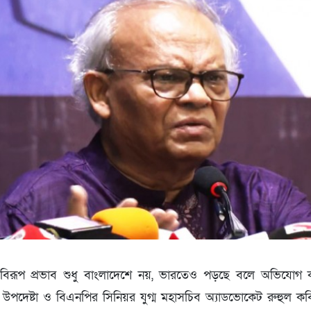
ের বিরূপ প্রভাব শুধু বাংলাদেশে নয়, ভারতেও পড়ছে বলে অভিযোগ করেছ
উপদেষ্টা ও বিএনপির সিনিয়র যুগ্ম মহাসচিব অ্যাডভোকেট রুহুল কবি