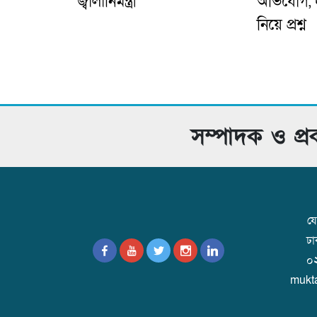
জ্বালানিমন্ত্রী
অভিযোগ, দু
নিয়ে প্রশ্ন
সম্পাদক ও প্
যো
ঢ
০
mukt