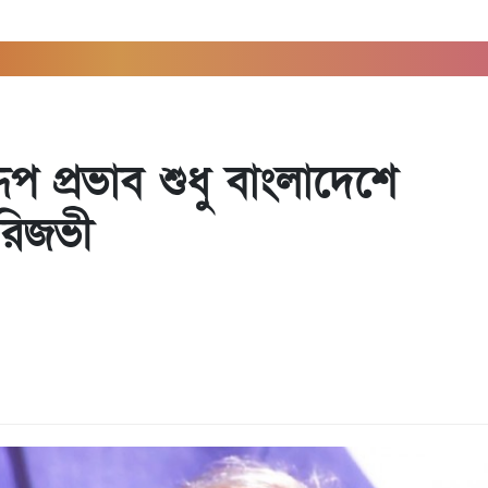
স
রূপ প্রভাব শুধু বাংলাদেশে
 রিজভী