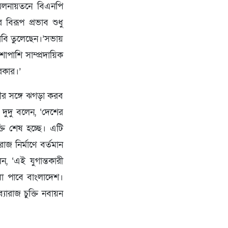
মিলনায়তনে বিএনপি
িরূপ প্রভাব শুধু
াবি তুলেছেন।’সভায়
াপাশি সাম্প্রদায়িক
দরকার।’
শীর সঙ্গে ঝগড়া করব
 দুদু বলেন, ‘দেশের
ক্তি শেষ হচ্ছে। এটি
াজ নির্মাণে বর্তমান
ন, ‘এই যুগান্তকারী
িধা পাবে বাংলাদেশ।
রাজ চুক্তি নবায়ন