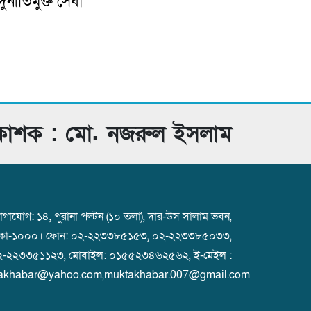
র্নীতিমুক্ত সেবা
রকাশক : মো. নজরুল ইসলাম
গাযোগ: ১৪, পুরানা পল্টন (১০ তলা), দার-উস সালাম ভবন,
াকা-১০০০। ফোন: ০২-২২৩৩৮৫১৫৩, ০২-২২৩৩৮৫০৩৩,
২-২২৩৩৫১১২৩, মোবাইল: ০১৫৫২৩৪৬২৫৬২, ই-মেইল :
akhabar@yahoo.com,muktakhabar.007@gmail.com