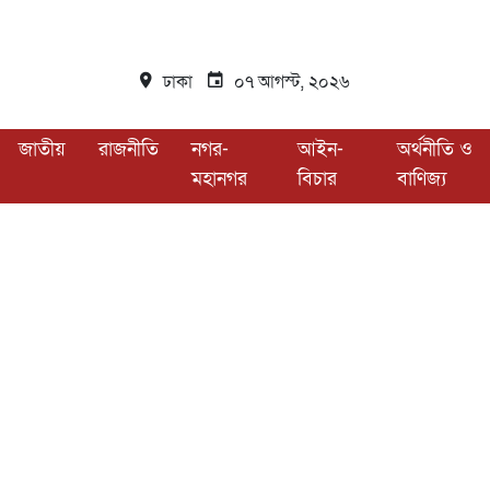
ঢাকা
০৭ আগস্ট, ২০২৬
জাতীয়
রাজনীতি
নগর-
আইন-
অর্থনীতি ও
মহানগর
বিচার
বাণিজ্য