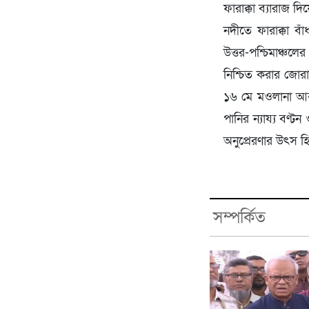
ফারাক্কা ব্যারাজ দ
নদীতে ফারাক্কা বা
উত্তর-পশ্চিমাঞ্চলে
নিশ্চিত করার জোরা
১৬ মে মওলানা আবদু
পানির ন্যায্য বণ্
অনুপ্রেরণার উৎস 
সম্পর্কিত