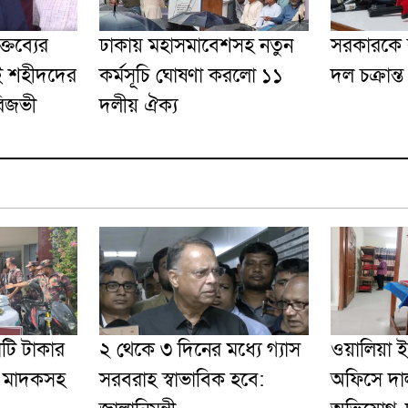
্তব্যের
ঢাকায় মহাসমাবেশসহ নতুন
সরকারকে ব
ই শহীদদের
কর্মসূচি ঘোষণা করলো ১১
দল চক্রান্ত
রিজভী
দলীয় ঐক্য
োটি টাকার
২ থেকে ৩ দিনের মধ্যে গ্যাস
ওয়ালিয়া 
’ মাদকসহ
সরবরাহ স্বাভাবিক হবে:
অফিসে দাল