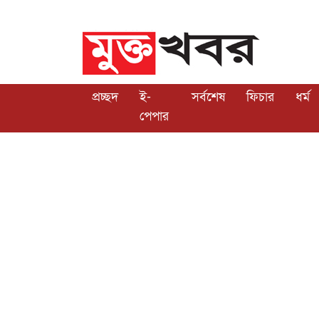
প্রচ্ছদ
ই-
সর্বশেষ
ফিচার
ধর্ম
পেপার