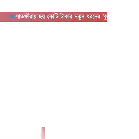
াতক্ষীরায় ছয় কোটি টাকার নতুন ধরনের ‘কুশ’ মাদকসহ আটক ১