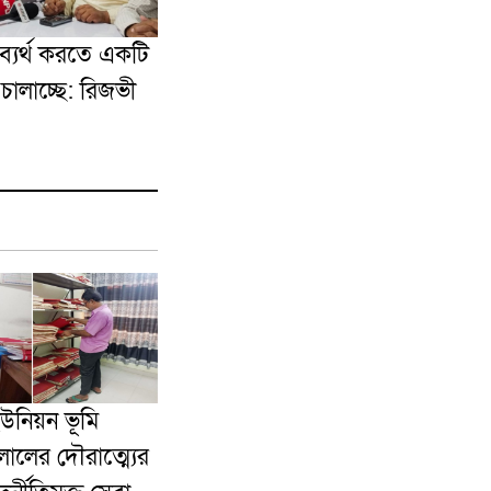
্যর্থ করতে একটি
 চালাচ্ছে: রিজভী
ইউনিয়ন ভূমি
ালের দৌরাত্ম্যের