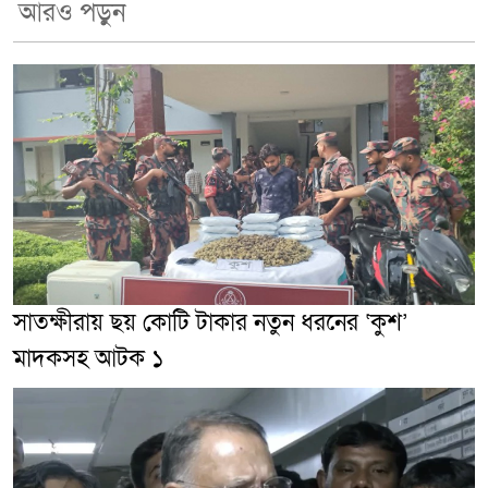
আরও পড়ুন
সাতক্ষীরায় ছয় কোটি টাকার নতুন ধরনের ‘কুশ’
মাদকসহ আটক ১