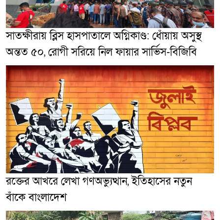
সাতক্ষীরায় ব্লিস হাসপাতালে অগ্নিকাণ্ড: ধোঁয়ায় অসুস্থ
অন্তত ৫০, রোগী সরিয়ে নিল ফায়ার সার্ভিস-বিজিবি
রক্তের আখরে লেখা গণঅভ্যুত্থান, ইতিহাসের নতুন
বাঁকে বাংলাদেশ