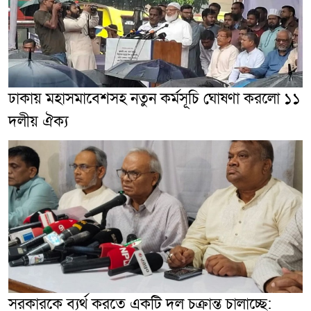
ঢাকায় মহাসমাবেশসহ নতুন কর্মসূচি ঘোষণা করলো ১১
দলীয় ঐক্য
সরকারকে ব্যর্থ করতে একটি দল চক্রান্ত চালাচ্ছে: