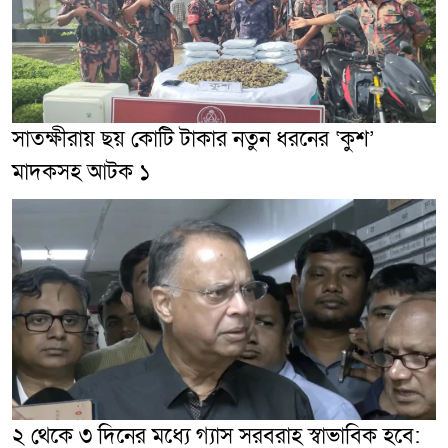
সাতক্ষীরায় ছয় কোটি টাকার নতুন ধরনের ‘কুশ’
মাদকসহ আটক ১
২ থেকে ৩ দিনের মধ্যে গ্যাস সরবরাহ স্বাভাবিক হবে: