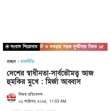
সংবাদ শিরোনাম
সিলেট ও বগুড়ায় সড়ক দুর্ঘটনায় নিহত ১৫
সাতক
প্রচ্ছদ
রাজনীতি
দেশের স্বাধীনতা-সার্বভৌমত্ব আজ
হুমকির মুখে : মির্জা আব্বাস
নিজস্ব প্রতিবেদক
০১ অক্টোবর, ২০২৫, 11:03 AM