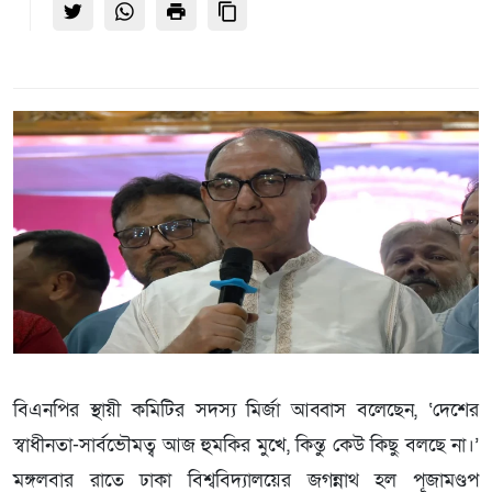
বিএনপির স্থায়ী কমিটির সদস্য মির্জা আব্বাস বলেছেন, ‘দেশের
স্বাধীনতা-সার্বভৌমত্ব আজ হুমকির মুখে, কিন্তু কেউ কিছু বলছে না।’
মঙ্গলবার রাতে ঢাকা বিশ্ববিদ্যালয়ের জগন্নাথ হল পূজামণ্ডপ