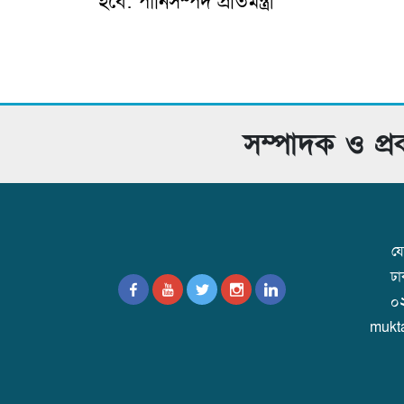
হবে: পানিসম্পদ প্রতিমন্ত্রী
সম্পাদক ও প্
যো
ঢ
০
mukt