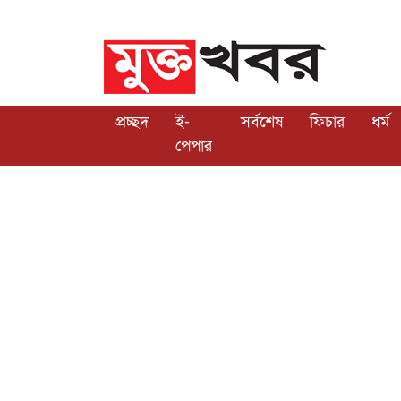
প্রচ্ছদ
ই-
সর্বশেষ
ফিচার
ধর্ম
পেপার