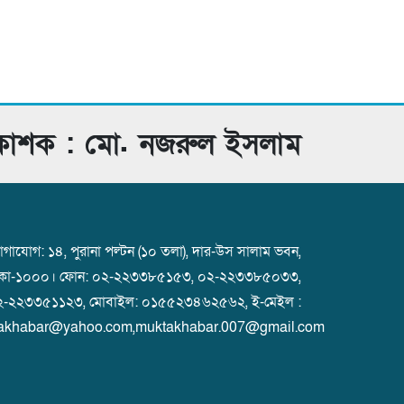
রকাশক : মো. নজরুল ইসলাম
গাযোগ: ১৪, পুরানা পল্টন (১০ তলা), দার-উস সালাম ভবন,
াকা-১০০০। ফোন: ০২-২২৩৩৮৫১৫৩, ০২-২২৩৩৮৫০৩৩,
২-২২৩৩৫১১২৩, মোবাইল: ০১৫৫২৩৪৬২৫৬২, ই-মেইল :
akhabar@yahoo.com,muktakhabar.007@gmail.com