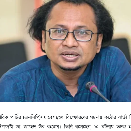
িক পার্টির (এনসিপি)সমাবেশস্থলে বিস্ফোরণের ঘটনায় কঠোর বার্তা দিয়ে
 উপদেষ্টা ডা. জাহেদ উর রহমান। তিনি বলেছেন, ‘এ ঘটনায় তদন্ত