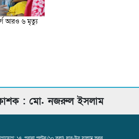
গে আরও ৬ মৃত্যু
রকাশক : মো. নজরুল ইসলাম
গাযোগ: ১৪, পুরানা পল্টন (১০ তলা), দার-উস সালাম ভবন,