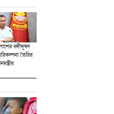
পাশের নদীদূষণ
পরিকল্পনা তৈরির
নমন্ত্রীর