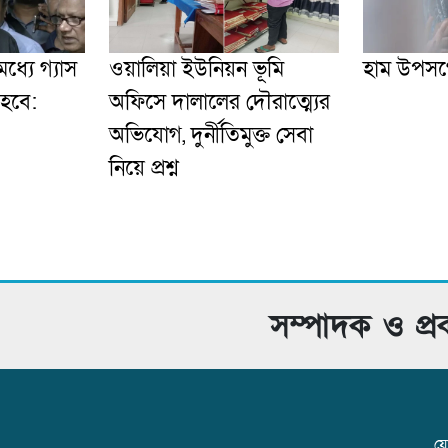
ধ্যে গ্যাস
ওয়ালিয়া ইউনিয়ন ভূমি
হাম উপসর্
 হবে:
অফিসে দালালের দৌরাত্ম্যের
অভিযোগ, দুর্নীতিমুক্ত সেবা
নিয়ে প্রশ্ন
সম্পাদক ও প্
যো