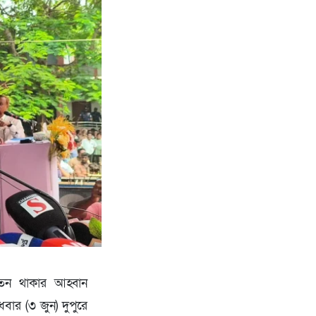
েতন থাকার আহ্বান
বার (৩ জুন) দুপুরে