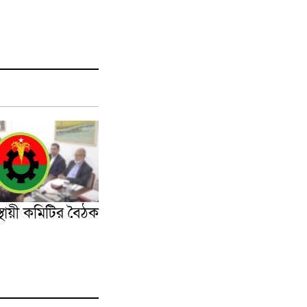
্থায়ী কমিটির বৈঠক