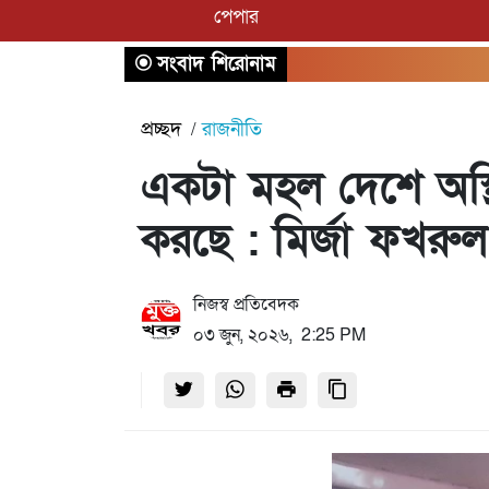
পেপার
সংবাদ শিরোনাম
প্রচ্ছদ
রাজনীতি
একটা মহল দেশে অস্থিত
করছে : মির্জা ফখরুল
নিজস্ব প্রতিবেদক
০৩ জুন, ২০২৬, 2:25 PM