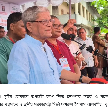
তা সৃষ্টির যেকোনো অপচেষ্টা রুখে দিতে জনগণকে সতর্ক ও সচ
 মহাসচিব ও স্থানীয় সরকারমন্ত্রী মির্জা ফখরুল ইসলাম আলমগীর। বুধ