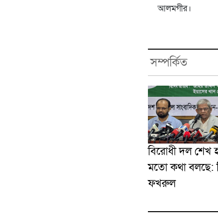
আলমগীর।
সম্পর্কিত
বিরোধী দল শেখ হ
মতো কথা বলছে: মি
ফখরুল