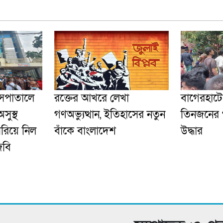
হাসপাতালে
রক্তের আখরে লেখা
‎বাগেরহাট
সুস্থ
গণঅভ্যুত্থান, ইতিহাসের নতুন
তিনজনের 
সরিয়ে নিল
বাঁকে বাংলাদেশ
উদ্ধার
িবি