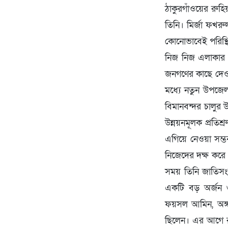
ঠাকুরগাঁওয়ের রুহিয়
তিনি। মির্জা ফখর
কোনোভাবেই পরিস্থ
নিজ নিজ এলাকার উ
জনগণের কাছে দেওয়া
মধ্যে নতুন উপজেল
বিমানবন্দর চালুর উ
উন্নয়নমূলক প্রতিশ
এগিয়ে নেওয়া সম্ভ
নিজেদের দক্ষ করে
সময় তিনি জাতিসং
একটি বড় অর্জন ও 
ফয়সল আমিন, অঙ্গ 
ছিলেন। এর আগে রুহ