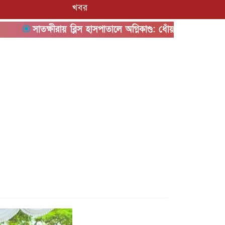
খবর
সাতক্ষীরায় ব্লিস হাসপাতালে অগ্নিকাণ্ড: ধোঁয়ায় অসুস্থ অন্তত ৫০,