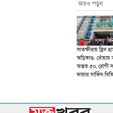
আরও পড়ুন
সাতক্ষীরায় ব্লিস 
অগ্নিকাণ্ড: ধোঁয়ায় অ
অন্তত ৫০, রোগী 
ফায়ার সার্ভিস-বিজ