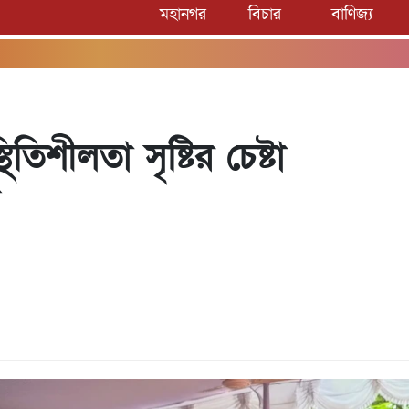
মহানগর
বিচার
বাণিজ্য
িশীলতা সৃষ্টির চেষ্টা